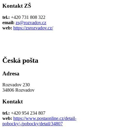
Kontakt ZŠ
tel.:
+420 731 808 322
email:
zs@rozvadov.cz
web:
https://zsrozvadov.cz/
Česká pošta
Adresa
Rozvadov 230
34806 Rozvadov
Kontakt
tel.:
+420 954 234 807
web:
https://www.postaonline.cz/detail-
pobocky/-/pobocky/detail/34807