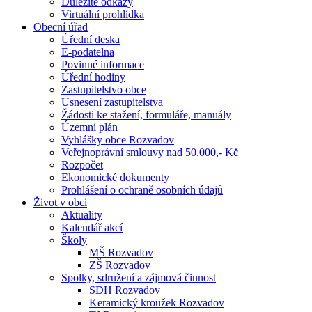
Důležité odkazy
Virtuální prohlídka
Obecní úřad
Úřední deska
E-podatelna
Povinné informace
Úřední hodiny
Zastupitelstvo obce
Usnesení zastupitelstva
Žádosti ke stažení, formuláře, manuály
Územní plán
Vyhlášky obce Rozvadov
Veřejnoprávní smlouvy nad 50.000,- Kč
Rozpočet
Ekonomické dokumenty
Prohlášení o ochraně osobních údajů
Život v obci
Aktuality
Kalendář akcí
Školy
MŠ Rozvadov
ZŠ Rozvadov
Spolky, sdružení a zájmová činnost
SDH Rozvadov
Keramický kroužek Rozvadov