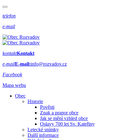
telefon
e-mail
kontakt
Kontakt
e-mail
E-mail:
info@rozvadov.cz
Facebook
Mapa webu
Obec
Historie
Pověsti
Znak a prapor obce
Jak se mění vzhled obce
Oslavy 700 let Sv. Kateřiny
Letecké snímky
Další informace