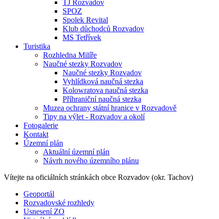
TJ Rozvadov
SPOZ
Spolek Revital
Klub důchodců Rozvadov
MS Tetřívek
Turistika
Rozhledna Milíře
Naučné stezky Rozvadov
Naučné stezky Rozvadov
Vyhlídková naučná stezka
Kolowratova naučná stezka
Příhraniční naučná stezka
Muzea ochrany státní hranice v Rozvadově
Tipy na výlet - Rozvadov a okolí
Fotogalerie
Kontakt
Územní plán
Aktuální územní plán
Návrh nového územního plánu
Vítejte na oficiálních stránkách
obce Rozvadov (okr. Tachov)
Geoportál
Rozvadovské rozhledy
Usnesení ZO