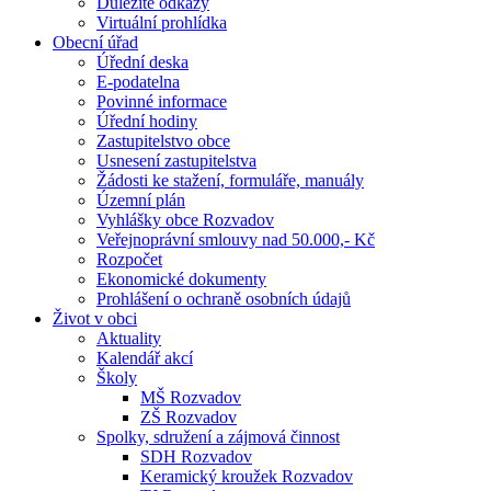
Důležité odkazy
Virtuální prohlídka
Obecní úřad
Úřední deska
E-podatelna
Povinné informace
Úřední hodiny
Zastupitelstvo obce
Usnesení zastupitelstva
Žádosti ke stažení, formuláře, manuály
Územní plán
Vyhlášky obce Rozvadov
Veřejnoprávní smlouvy nad 50.000,- Kč
Rozpočet
Ekonomické dokumenty
Prohlášení o ochraně osobních údajů
Život v obci
Aktuality
Kalendář akcí
Školy
MŠ Rozvadov
ZŠ Rozvadov
Spolky, sdružení a zájmová činnost
SDH Rozvadov
Keramický kroužek Rozvadov