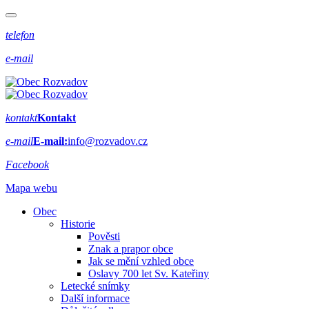
telefon
e-mail
kontakt
Kontakt
e-mail
E-mail:
info@rozvadov.cz
Facebook
Mapa webu
Obec
Historie
Pověsti
Znak a prapor obce
Jak se mění vzhled obce
Oslavy 700 let Sv. Kateřiny
Letecké snímky
Další informace