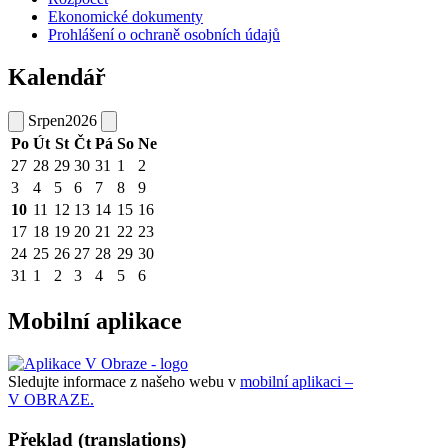
Ekonomické dokumenty
Prohlášení o ochraně osobních údajů
Kalendář
Srpen
2026
Po
Út
St
Čt
Pá
So
Ne
27
28
29
30
31
1
2
3
4
5
6
7
8
9
10
11
12
13
14
15
16
17
18
19
20
21
22
23
24
25
26
27
28
29
30
31
1
2
3
4
5
6
Mobilní aplikace
Sledujte informace z našeho webu v
mobilní aplikaci –
V OBRAZE.
Překlad (translations)