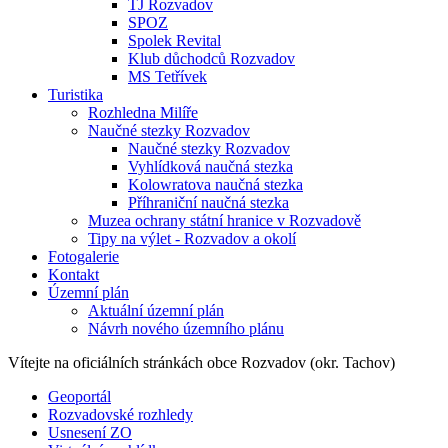
TJ Rozvadov
SPOZ
Spolek Revital
Klub důchodců Rozvadov
MS Tetřívek
Turistika
Rozhledna Milíře
Naučné stezky Rozvadov
Naučné stezky Rozvadov
Vyhlídková naučná stezka
Kolowratova naučná stezka
Příhraniční naučná stezka
Muzea ochrany státní hranice v Rozvadově
Tipy na výlet - Rozvadov a okolí
Fotogalerie
Kontakt
Územní plán
Aktuální územní plán
Návrh nového územního plánu
Vítejte na oficiálních stránkách
obce Rozvadov (okr. Tachov)
Geoportál
Rozvadovské rozhledy
Usnesení ZO