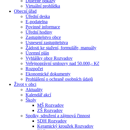
Důležité odkazy
Virtuální prohlídka
Obecní úřad
Úřední deska
E-podatelna
Povinné informace
Úřední hodiny
Zastupitelstvo obce
Usnesení zastupitelstva
Žádosti ke stažení, formuláře, manuály
Územní plán
Vyhlášky obce Rozvadov
Veřejnoprávní smlouvy nad 50.000,- Kč
Rozpočet
Ekonomické dokumenty
Prohlášení o ochraně osobních údajů
Život v obci
Aktuality
Kalendář akcí
Školy
MŠ Rozvadov
ZŠ Rozvadov
Spolky, sdružení a zájmová činnost
SDH Rozvadov
Keramický kroužek Rozvadov