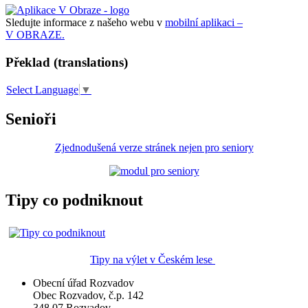
Sledujte informace z našeho webu v
mobilní aplikaci –
V OBRAZE.
Překlad (translations)
Select Language
▼
Senioři
Zjednodušená verze stránek nejen pro seniory
Tipy co podniknout
Tipy na výlet v Českém lese
Obecní úřad Rozvadov
Obec Rozvadov, č.p. 142
348 07 Rozvadov