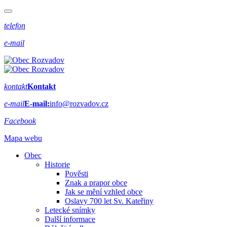
telefon
e-mail
kontakt
Kontakt
e-mail
E-mail:
info@rozvadov.cz
Facebook
Mapa webu
Obec
Historie
Pověsti
Znak a prapor obce
Jak se mění vzhled obce
Oslavy 700 let Sv. Kateřiny
Letecké snímky
Další informace