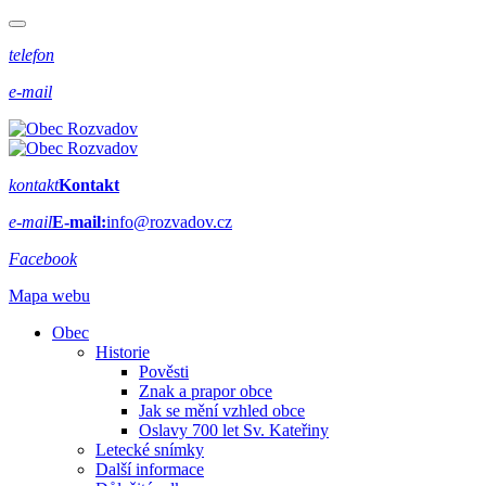
telefon
e-mail
kontakt
Kontakt
e-mail
E-mail:
info@rozvadov.cz
Facebook
Mapa webu
Obec
Historie
Pověsti
Znak a prapor obce
Jak se mění vzhled obce
Oslavy 700 let Sv. Kateřiny
Letecké snímky
Další informace