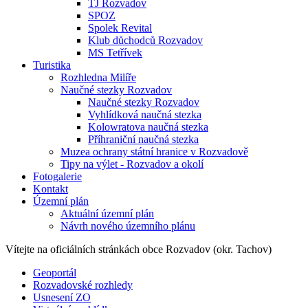
TJ Rozvadov
SPOZ
Spolek Revital
Klub důchodců Rozvadov
MS Tetřívek
Turistika
Rozhledna Milíře
Naučné stezky Rozvadov
Naučné stezky Rozvadov
Vyhlídková naučná stezka
Kolowratova naučná stezka
Příhraniční naučná stezka
Muzea ochrany státní hranice v Rozvadově
Tipy na výlet - Rozvadov a okolí
Fotogalerie
Kontakt
Územní plán
Aktuální územní plán
Návrh nového územního plánu
Vítejte na oficiálních stránkách
obce Rozvadov (okr. Tachov)
Geoportál
Rozvadovské rozhledy
Usnesení ZO