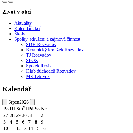
Život v obci
Aktuality
Kalendář akcí
Školy
Spolky, sdružení a zájmová činnost
SDH Rozvadov
Keramický kroužek Rozvadov
TJ Rozvadov
SPOZ
Spolek Revital
Klub důchodců Rozvadov
MS Tetřívek
Kalendář
Srpen
2026
Po
Út
St
Čt
Pá
So
Ne
27
28
29
30
31
1
2
3
4
5
6
7
8
9
10
11
12
13
14
15
16