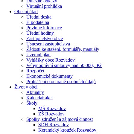
Důležité odkazy
Virtuální prohlídka
Obecní úřad
Úřední deska
E-podatelna
Povinné informace
Úřední hodiny
Zastupitelstvo obce
Usnesení zastupitelstva
Žádosti ke stažení, formuláře, manuály
Územní plán
Vyhlášky obce Rozvadov
Veřejnoprávní smlouvy nad 50.000,- Kč
Rozpočet
Ekonomické dokumenty
Prohlášení o ochraně osobních údajů
Život v obci
Aktuality
Kalendář akcí
Školy
MŠ Rozvadov
ZŠ Rozvadov
Spolky, sdružení a zájmová činnost
SDH Rozvadov
Keramický kroužek Rozvadov