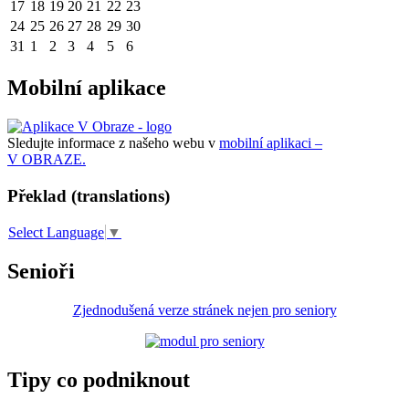
17
18
19
20
21
22
23
24
25
26
27
28
29
30
31
1
2
3
4
5
6
Mobilní aplikace
Sledujte informace z našeho webu v
mobilní aplikaci –
V OBRAZE.
Překlad (translations)
Select Language
▼
Senioři
Zjednodušená verze stránek nejen pro seniory
Tipy co podniknout